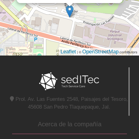
Leaflet
OpenStreetMap
| ©
contributors
Prol. Av. Las Fuentes 2548, Paisajes del Tesoro,
45608 San Pedro Tlaquepaque, Jal.
Acerca de la compañía