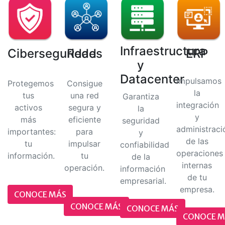
Infraestructura
Ciberseguridad
Redes
ERP
y
Datacenter
Impulsamos
Protegemos
Consigue
la
tus
una red
Garantiza
integración
activos
segura y
la
y
más
eficiente
seguridad
administraci
importantes:
para
y
de las
tu
impulsar
confiabilidad
operaciones
información.
tu
de la
internas
operación.
información
de tu
empresarial.
empresa.
CONOCE MÁS
CONOCE MÁS
CONOCE MÁS
CONOCE M