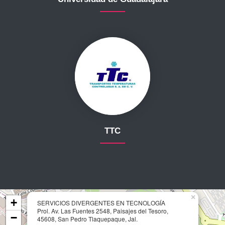
TTC
×
+
SERVICIOS DIVERGENTES EN TECNOLOGÍA
Prol. Av. Las Fuentes 2548, Paisajes del Tesoro,
−
45608, San Pedro Tlaquepaque, Jal.